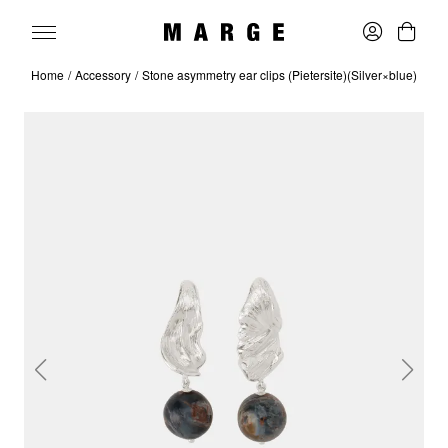
Home
Accessory
Stone asymmetry ear clips (Pietersite)(Silver×blue)