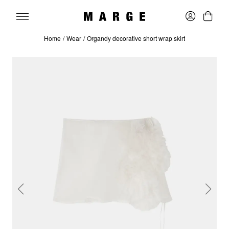
Home
Wear
Organdy decorative short wrap skirt